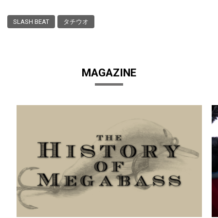
SLASH BEAT
タチウオ
MAGAZINE