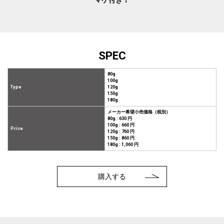
マケ付き！
SPEC
80g
100g
Type
120g
150g
180g
メーカー希望小売価格（税別）
80g : 630 円
100g : 660 円
Price
120g : 760 円
150g : 860 円
180g : 1,060 円
購入する