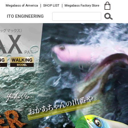
Megabass of America
SHOP LIST
Megabass Factory Store
ITO ENGINEERING