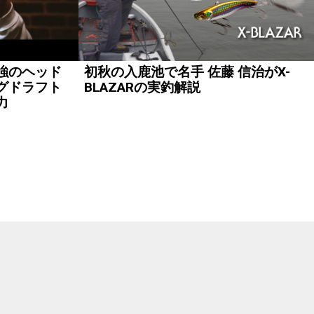
強のヘッド
初秋の入鹿池で名手 佐藤 信治がX-
グドラフト
BLAZARの実釣解説
力