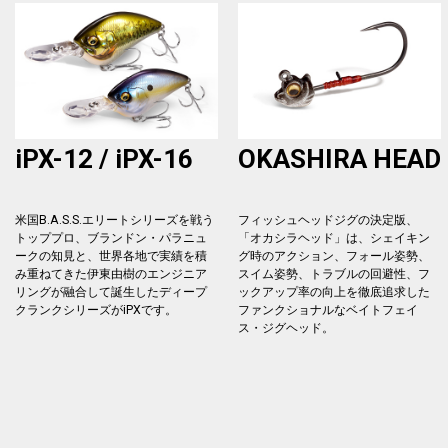
iPX-12 / iPX-16
OKASHIRA HEAD
米国B.A.S.S.エリートシリーズを戦う
フィッシュヘッドジグの決定版、
トッププロ、ブランドン・パラニュ
「オカシラヘッド」は、シェイキン
ークの知見と、世界各地で実績を積
グ時のアクション、フォール姿勢、
み重ねてきた伊東由樹のエンジニア
スイム姿勢、トラブルの回避性、フ
リングが融合して誕生したディープ
ックアップ率の向上を徹底追求した
クランクシリーズがiPXです。
ファンクショナルなベイトフェイ
ス・ジグヘッド。