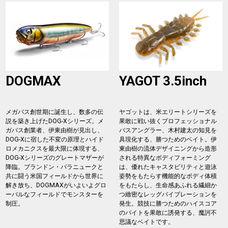
DOGMAX
YAGOT 3.5inch
メガバス創世期に誕生し、数多の伝
ヤゴットは、米エリートシリーズを
説を築き上げたDOG-Xシリーズ。メ
果敢に戦い抜くプロフェッショナル
ガバス創業者、伊東由樹が見出し、
バスアングラー、木村建太の知見を
DOG-Xに宿した不変の原理とハイド
具現化する、勝つためのベイト。伊
ロメカニクスを最大限に体現する、
東由樹の流体デザイニングから造形
DOG-Xシリーズのグレートマザーが
される特異なボディフォーミング
降臨。ブランドン・パラニュークと
は、優れたキャスタビリティと遊泳
共に闘う米国フィールドから世界に
姿勢をもたらす機能的なボディ体積
解き放ち、DOGMAXがいよいよグロ
をもたらし、生命感あふれる繊細か
ーバルなフィールドでモンスターを
つ緻密なレッグバイブレーションを
制圧。
発生。競技に勝つためのハイスコア
のバイトを果敢に誘発する、魔訶不
思議なベイトです。