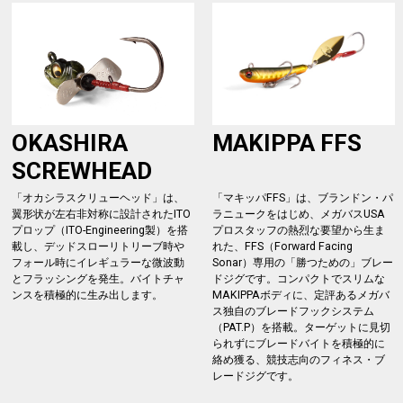
OKASHIRA
MAKIPPA FFS
SCREWHEAD
「オカシラスクリューヘッド」は、
「マキッパFFS」は、ブランドン・パ
翼形状が左右非対称に設計されたITO
ラニュークをはじめ、メガバスUSA
プロップ（ITO-Engineering製）を搭
プロスタッフの熱烈な要望から生ま
載し、デッドスローリトリーブ時や
れた、FFS（Forward Facing
フォール時にイレギュラーな微波動
Sonar）専用の「勝つための」ブレー
とフラッシングを発生。バイトチャ
ドジグです。コンパクトでスリムな
ンスを積極的に生み出します。
MAKIPPAボディに、定評あるメガバ
ス独自のブレードフックシステム
（PAT.P）を搭載。ターゲットに見切
られずにブレードバイトを積極的に
絡め獲る、競技志向のフィネス・ブ
レードジグです。